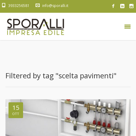
3933256581
info@sporalli.it
Filtered by tag "scelta pavimenti"
15
OTT