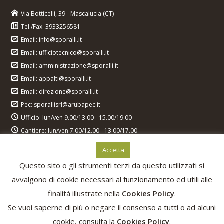
Via Botticelli, 39 - Mascalucia (CT)
Tel./Fax. 3933256581
Email: info@sporalli.it
Email: ufficiotecnico@sporalli.it
Email: amministrazione@sporalli.it
Email: appalti@sporalli.it
Email: direzione@sporalli.it
Pec: sporallisrl@arubapec.it
Ufficio: lun/ven 9.00/13.00 - 15.00/19.00
Cantiere: lun/ven 7.00/12.00 - 13.00/17.00
Accetta
Questo sito o gli strumenti terzi da questo utilizzati si
avvalgono di cookie necessari al funzionamento ed utili alle
COPYRIGHT © 2026 SPORALLI - PARTITA IVA:
finalità illustrate nella
Cookies Policy
.
04299240871 - REA : 286591 - CAPITALE SOCIALE:
10.000,00€
Se vuoi saperne di più o negare il consenso a tutti o ad alcuni
PRIVACY POLICY
cookie, consulta la
Cookies Policy
.