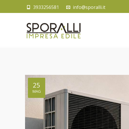
3933256581
info@sporalli.it
25
MAG