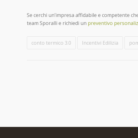
Se cerchi un’impresa affidabile e competente che
team Sporalli e richiedi un
preventivo personali
conto termico 3.0
Incentivi Edilizia
pom