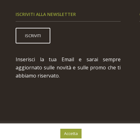
ISCRIVITI ALLA NEWSLETTER
ISCRIVITI
Inserisci la tua Email e sarai sempre
aggiornato sulle novità e sulle promo che ti
abbiamo riservato.
Accetta
99240871 - REA : 286591 - CAPITALE SOCIALE: 10.000,00€