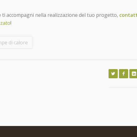
 ti accompagni nella realizzazione del tuo progetto,
contat
zzato
!
pe di calore