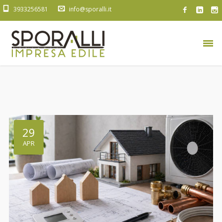
3933256581
info@sporalli.it
29
APR