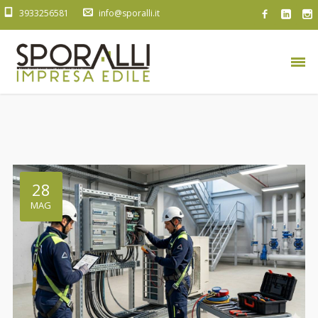
3933256581
info@sporalli.it
28
MAG