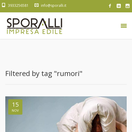
3933256581
info@sporalli.it
Filtered by tag "rumori"
15
NOV