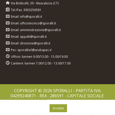
Via Botticelli, 39 - Mascalucia (CT)
Tel./Fax. 3933256581
Email: info@sporalli.it
Email: ufficiotecnico@sporalli.it
Email: amministrazione@sporalli.it
Email: appalti@sporalli.it
Email: direzione@sporalli.it
Pec: sporallisrl@arubapec.it
Ufficio: lun/ven 9.00/13.00 - 15.00/19.00
Cantiere: lun/ven 7.00/12.00 - 13.00/17.00
COPYRIGHT © 2026 SPORALLI - PARTITA IVA:
04299240871 - REA : 286591 - CAPITALE SOCIALE:
10.000,00€
PRIVACY POLICY
Accetta
COOKIES POLICY