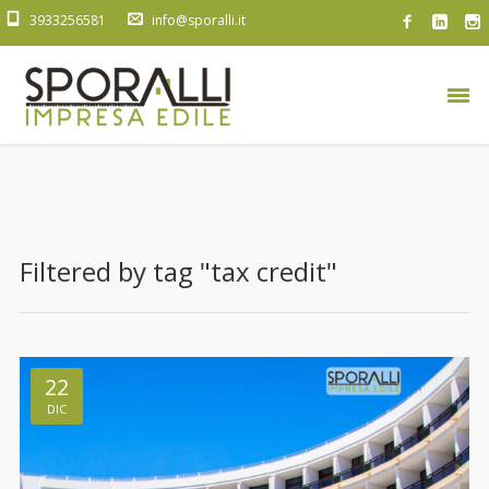
3933256581
info@sporalli.it
Filtered by tag "tax credit"
22
DIC