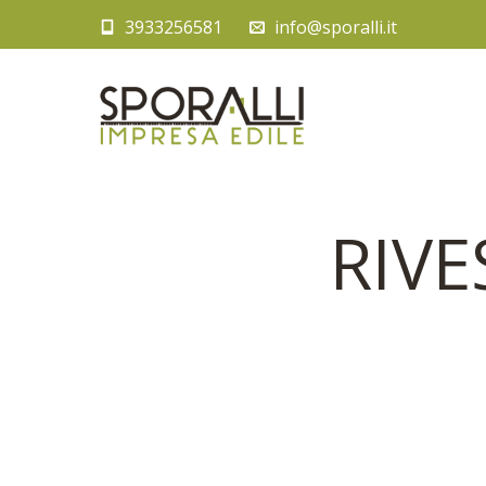
3933256581
info@sporalli.it
RIV