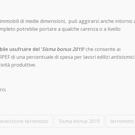
r immobili di medie dimensioni, può aggirarsi anche intorno 
mpleto potrebbe portare a qualche carenza o a livello
ile usufruire del ‘
Sisma bonus 2019′
che consente ai
PEF di una percentuale di spesa per lavori edilizi antisismici
tività produttive.
ci.
revenzione terremoto
Sisma bonus 2019
terremoto