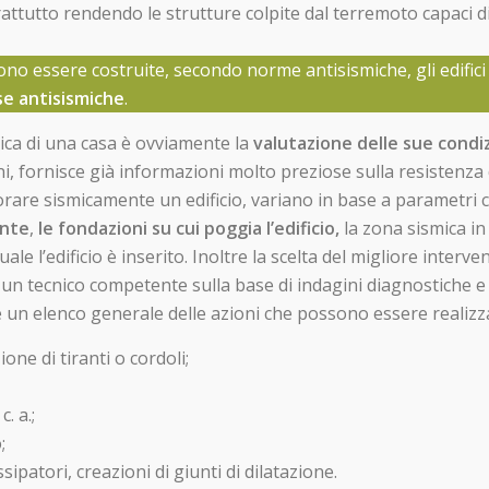
rattutto rendendo le strutture colpite dal terremoto capaci d
ono essere costruite, secondo norme antisismiche, gli edifici
se antisismiche
.
ica di una casa è ovviamente la
valutazione delle sue condi
ni, fornisce già informazioni molto preziose sulla resistenza 
liorare sismicamente un edificio, variano in base a parametri
ante
,
le fondazioni su cui poggia l’edificio,
la zona sismica in
uale l’edificio è inserito. Inoltre la scelta del migliore interve
n tecnico competente sulla base di indagini diagnostiche e
re un elenco generale delle azioni che possono essere realizz
ne di tiranti o cordoli;
. a.;
;
issipatori, creazioni di giunti di dilatazione.