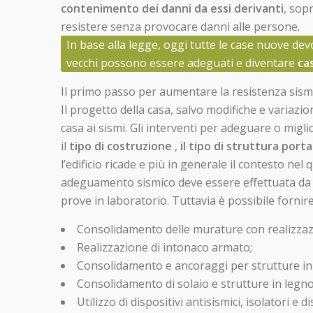
contenimento dei danni da essi derivanti
, sop
resistere senza provocare danni alle persone.
In base alla legge, oggi tutte le case nuove dev
vecchi possono essere adeguati e diventare
ca
Il primo passo per aumentare la resistenza sism
Il progetto della casa, salvo modifiche e variazio
casa ai sismi. Gli interventi per adeguare o mig
il
tipo di costruzione
,
il tipo di struttura port
l’edificio ricade e più in generale il contesto nel q
adeguamento sismico deve essere effettuata da u
prove in laboratorio. Tuttavia è possibile forni
Consolidamento delle murature con realizzazio
Realizzazione di intonaco armato;
Consolidamento e ancoraggi per strutture in c
Consolidamento di solaio e strutture in legno
Utilizzo di dispositivi antisismici, isolatori e d