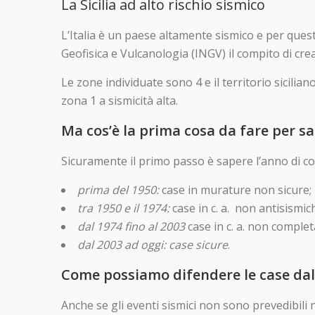
La Sicilia ad alto rischio sismico
L’Italia è un paese altamente sismico e per questo
Geofisica e Vulcanologia (INGV) il compito di cre
Le zone individuate sono 4 e il territorio sicili
zona 1 a sismicità alta.
Ma cos’è la prima cosa da fare per sa
Sicuramente il primo passo è sapere l’anno di co
prima del 1950:
case in murature non sicure;
tra 1950 e il 1974:
case in c. a. non antisismic
dal 1974 fino al 2003
case in c. a. non comple
dal 2003 ad oggi: case sicure
.
Come possiamo difendere le case da
Anche se gli eventi sismici non sono prevedibili né