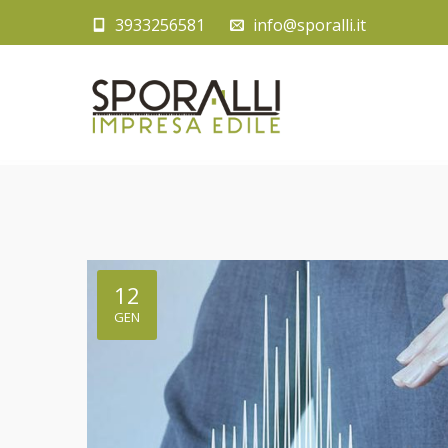
3933256581
info@sporalli.it
12
GEN