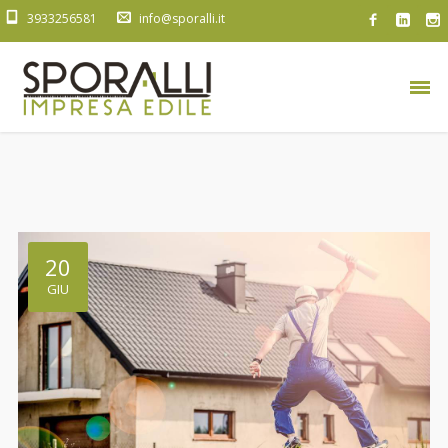
3933256581
info@sporalli.it
20
GIU