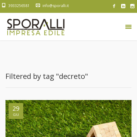
3933256581
info@sporalli.it
Filtered by tag "decreto"
29
GIU