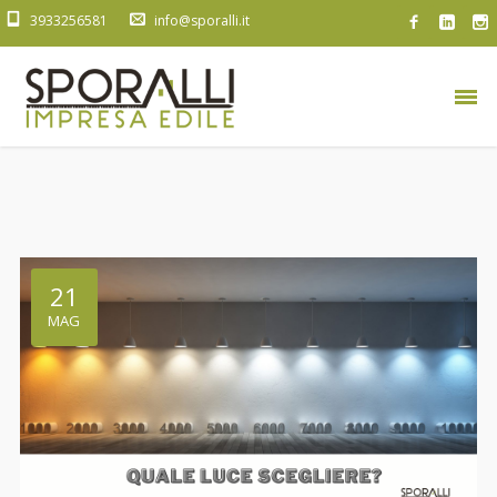
3933256581
info@sporalli.it
21
MAG