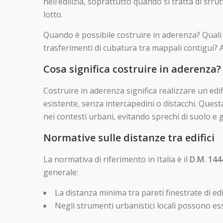
nell’edilizia, soprattutto quando si tratta di sfrut
lotto.
Quando è possibile costruire in aderenza? Quali s
trasferimenti di cubatura tra mappali contigui? An
Cosa significa costruire in aderenza?
Costruire in aderenza significa realizzare un ed
esistente, senza intercapedini o distacchi. Quest
nei contesti urbani, evitando sprechi di suolo e 
Normative sulle distanze tra edifici
La normativa di riferimento in Italia è il
D.M. 144
generale:
La distanza minima tra pareti finestrate di ed
Negli strumenti urbanistici locali possono esse