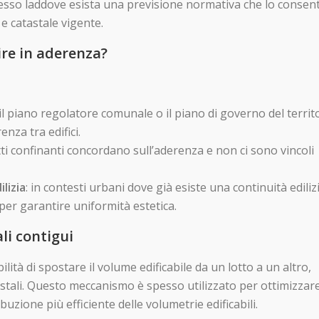
messo laddove esista una previsione normativa che lo consen
 e catastale vigente.
ire in aderenza?
 il piano regolatore comunale o il piano di governo del territ
nza tra edifici.
lotti confinanti concordano sull’aderenza e non ci sono vincoli
lizia
: in contesti urbani dove già esiste una continuità edilizi
er garantire uniformità estetica.
li contigui
lità di spostare il volume edificabile da un lotto a un altro,
tastali. Questo meccanismo è spesso utilizzato per ottimizzare
uzione più efficiente delle volumetrie edificabili.