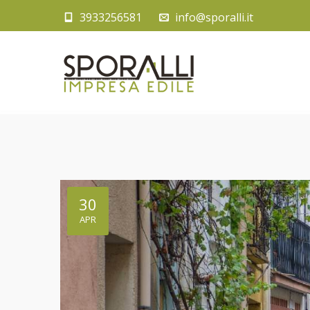
3933256581
info@sporalli.it
30
APR