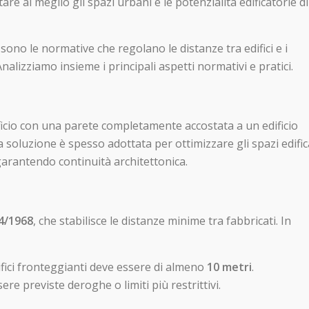
tare al meglio gli spazi urbani e le potenzialità edificatorie d
ono le normative che regolano le distanze tra edifici e i
alizziamo insieme i principali aspetti normativi e pratici.
ificio con una parete completamente accostata a un edificio
a soluzione è spesso adottata per ottimizzare gli spazi edific
garantendo continuità architettonica.
4/1968
, che stabilisce le distanze minime tra fabbricati. In
ifici fronteggianti deve essere di almeno
10 metri
.
re previste deroghe o limiti più restrittivi.