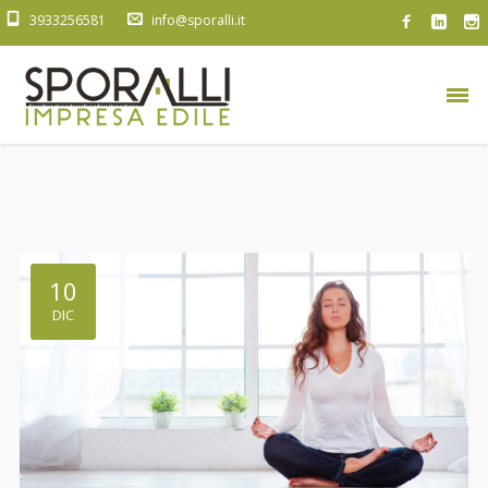
3933256581
info@sporalli.it
10
DIC