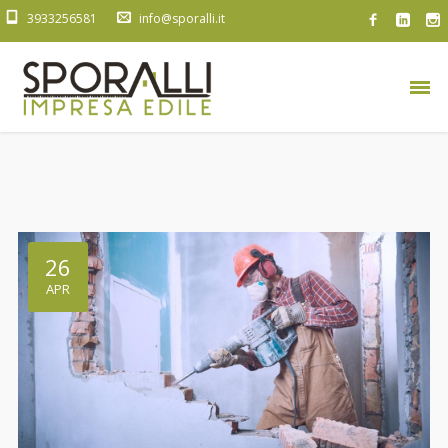
3933256581
info@sporalli.it
26
APR