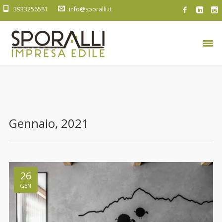
3933256581
info@sporalli.it
Gennaio, 2021
26
GEN