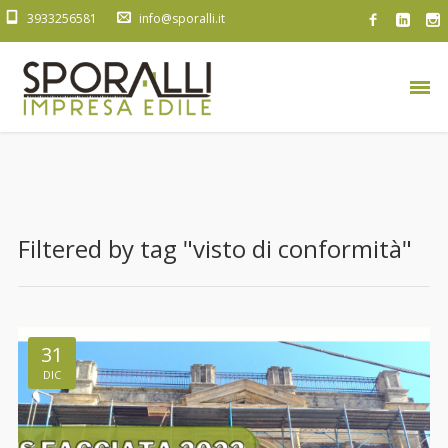
3933256581
info@sporalli.it
Filtered by tag "visto di conformità"
31
DIC