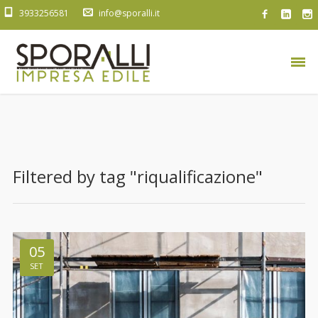
3933256581
info@sporalli.it
Filtered by tag "riqualificazione"
05
SET