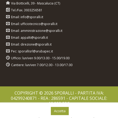
Via Botticelli, 39 - Mascalucia (CT)
Tel./Fax. 3933256581
Email: info@sporalli.it
Email: ufficiotecnico@sporalli.it
Email: amministrazione@sporalli.it
Email: appalti@sporalli.it
Email: direzione@sporalli.it
Pec: sporallisrl@arubapec.it
Ufficio: lun/ven 9.00/13.00 - 15.00/19.00
Cantiere: lun/ven 7.00/12.00 - 13.00/17.00
COPYRIGHT © 2026 SPORALLI - PARTITA IVA:
04299240871 - REA : 286591 - CAPITALE SOCIALE:
10.000,00€
PRIVACY POLICY
Accetta
COOKIES POLICY