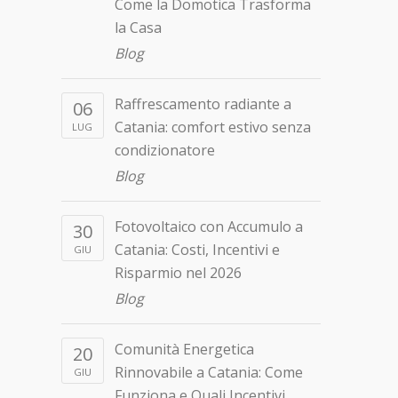
Come la Domotica Trasforma
la Casa
Blog
Raffrescamento radiante a
06
Catania: comfort estivo senza
LUG
condizionatore
Blog
Fotovoltaico con Accumulo a
30
Catania: Costi, Incentivi e
GIU
Risparmio nel 2026
Blog
Comunità Energetica
20
Rinnovabile a Catania: Come
GIU
Funziona e Quali Incentivi