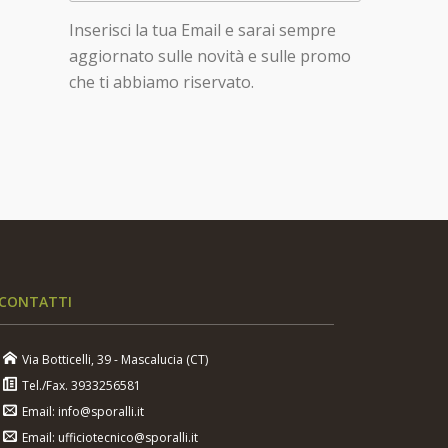
Inserisci la tua Email e sarai sempre
aggiornato sulle novità e sulle promo
che ti abbiamo riservato.
CONTATTI
Via Botticelli, 39 - Mascalucia (CT)
Tel./Fax. 3933256581
Email: info@sporalli.it
Email: ufficiotecnico@sporalli.it