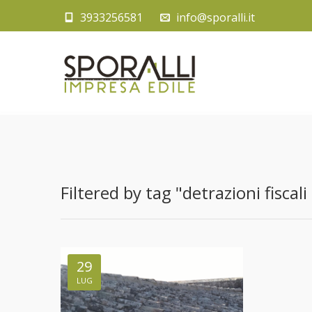
3933256581
info@sporalli.it
Filtered by tag "detrazioni fiscali
29
LUG