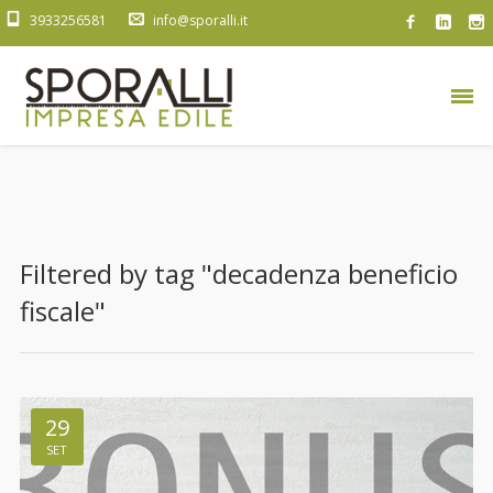
3933256581
info@sporalli.it
Filtered by tag "decadenza beneficio
fiscale"
29
SET