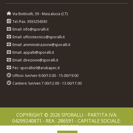
Via Botticelli, 39 - Mascalucia (CT)
Tel./Fax. 3933256581
Email: info@sporalli.it
Email: ufficiotecnico@sporalli.it
Email: amministrazione@sporalli.it
Email: appalti@sporalli.it
Email: direzione@sporalli.it
Pec: sporallisrl@arubapec.it
Ufficio: lun/ven 9.00/13.00 - 15.00/19.00
Cantiere: lun/ven 7.00/12.00 - 13.00/17.00
COPYRIGHT © 2026 SPORALLI - PARTITA IVA:
04299240871 - REA : 286591 - CAPITALE SOCIALE:
10.000,00€