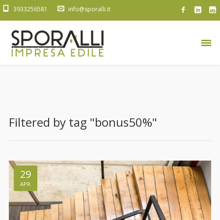
3933256581
info@sporalli.it
Filtered by tag "bonus50%"
29
APR