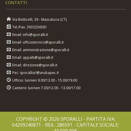
CONTATTI
Via Botticelli, 39 - Mascalucia (CT)
Tel./Fax. 3933256581
Email: info@sporalli.it
Email: ufficiotecnico@sporalli.it
Email: amministrazione@sporalli.it
Email: appalti@sporalli.it
Email: direzione@sporalli.it
Pec: sporallisrl@arubapec.it
Ufficio: lun/ven 9.00/13.00 - 15.00/19.00
Cantiere: lun/ven 7.00/12.00 - 13.00/17.00
COPYRIGHT © 2026 SPORALLI - PARTITA IVA:
04299240871 - REA : 286591 - CAPITALE SOCIALE:
10.000,00€