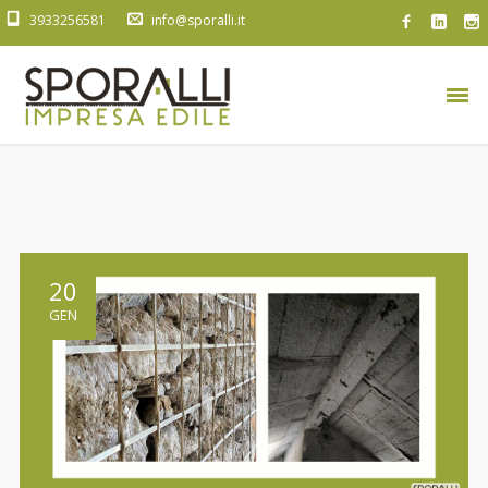
3933256581
info@sporalli.it
20
GEN