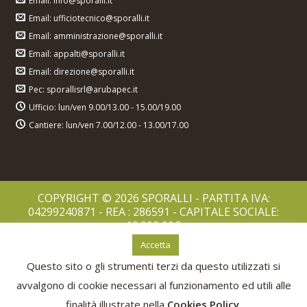
Email: info@sporalli.it
Email: ufficiotecnico@sporalli.it
Email: amministrazione@sporalli.it
Email: appalti@sporalli.it
Email: direzione@sporalli.it
Pec: sporallisrl@arubapec.it
Ufficio: lun/ven 9.00/13.00 - 15.00/19.00
Cantiere: lun/ven 7.00/12.00 - 13.00/17.00
COPYRIGHT © 2026 SPORALLI - PARTITA IVA:
04299240871 - REA : 286591 - CAPITALE SOCIALE:
10.000,00€
PRIVACY POLICY
Accetta
COOKIES POLICY
Questo sito o gli strumenti terzi da questo utilizzati si
avvalgono di cookie necessari al funzionamento ed utili alle
finalità illustrate nella
Cookies Policy
.