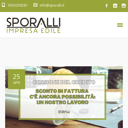
3933256581
info@sporalli.it
25
APR