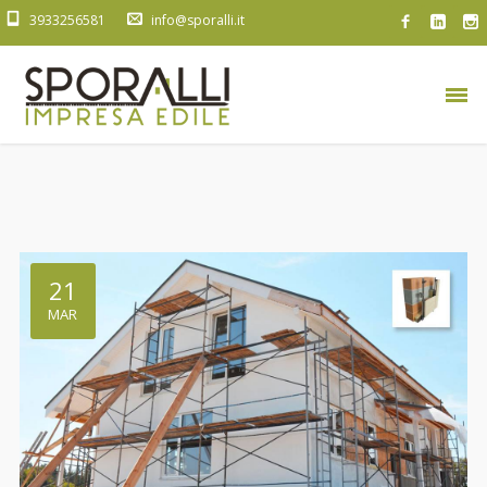
3933256581
info@sporalli.it
21
MAR