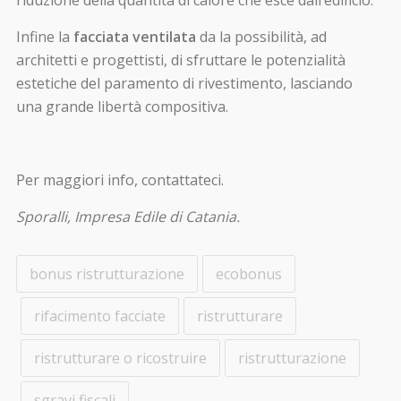
riduzione della quantità di calore che esce dall’edificio.
Infine la
facciata ventilata
da la possibilità, ad
architetti e progettisti, di sfruttare le potenzialità
estetiche del paramento di rivestimento, lasciando
una grande libertà compositiva.
Per maggiori info, contattateci.
Sporalli, Impresa Edile di Catania.
bonus ristrutturazione
ecobonus
rifacimento facciate
ristrutturare
ristrutturare o ricostruire
ristrutturazione
sgravi fiscali