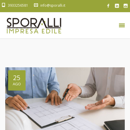
3933256581
info@sporalli.it
25
AGO