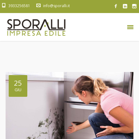
3933256581
info@sporalli.it
25
GIU