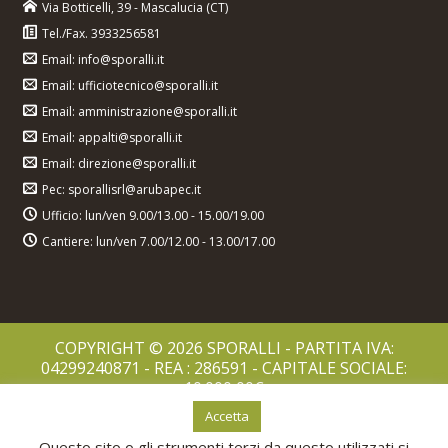
Via Botticelli, 39 - Mascalucia (CT)
Tel./Fax. 3933256581
Email: info@sporalli.it
Email: ufficiotecnico@sporalli.it
Email: amministrazione@sporalli.it
Email: appalti@sporalli.it
Email: direzione@sporalli.it
Pec: sporallisrl@arubapec.it
Ufficio: lun/ven 9.00/13.00 - 15.00/19.00
Cantiere: lun/ven 7.00/12.00 - 13.00/17.00
COPYRIGHT © 2026 SPORALLI - PARTITA IVA:
04299240871 - REA : 286591 - CAPITALE SOCIALE:
10.000,00€
PRIVACY POLICY
Accetta
COOKIES POLICY
Questo sito o gli strumenti terzi da questo utilizzati si