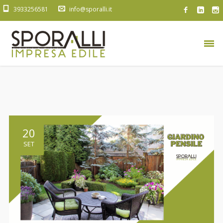
3933256581
info@sporalli.it
20
SET