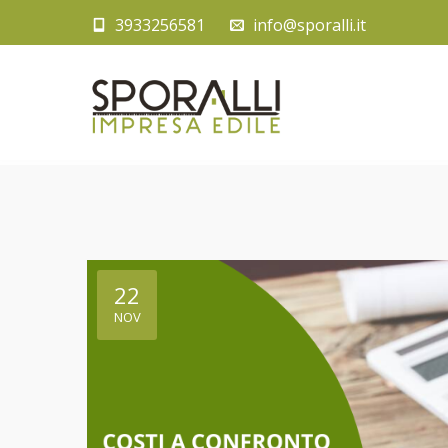
3933256581
info@sporalli.it
22
NOV