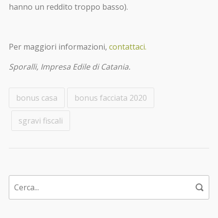
hanno un reddito troppo basso).
Per maggiori informazioni,
contattaci.
Sporalli, Impresa Edile di Catania.
bonus casa
bonus facciata 2020
sgravi fiscali