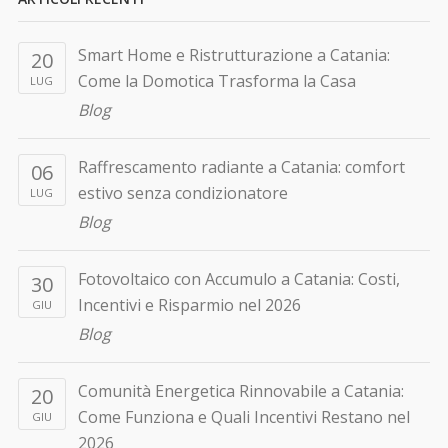
Smart Home e Ristrutturazione a Catania:
20
Come la Domotica Trasforma la Casa
LUG
Blog
Raffrescamento radiante a Catania: comfort
06
estivo senza condizionatore
LUG
Blog
Fotovoltaico con Accumulo a Catania: Costi,
30
Incentivi e Risparmio nel 2026
GIU
Blog
Comunità Energetica Rinnovabile a Catania:
20
Come Funziona e Quali Incentivi Restano nel
GIU
2026