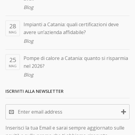
Blog
Impianti a Catania: quali certificazioni deve
28
avere un’azienda affidabile?
MAG
Blog
Pompe di calore a Catania: quanto si risparmia
25
nel 2026?
MAG
Blog
ISCRIVITI ALLA NEWSLETTER
Inserisci la tua Email e sarai sempre aggiornato sulle