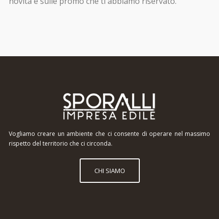
novità e sulle promo che ti abbiamo riservato.
Vogliamo creare un ambiente che ci consente di operare nel massimo
rispetto del territorio che ci circonda.
CHI SIAMO