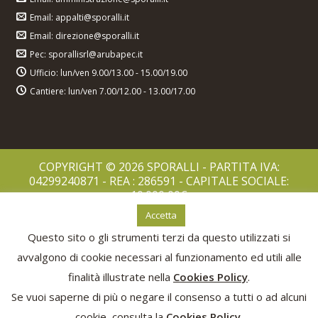
Email: appalti@sporalli.it
Email: direzione@sporalli.it
Pec: sporallisrl@arubapec.it
Ufficio: lun/ven 9.00/13.00 - 15.00/19.00
Cantiere: lun/ven 7.00/12.00 - 13.00/17.00
COPYRIGHT © 2026 SPORALLI - PARTITA IVA:
04299240871 - REA : 286591 - CAPITALE SOCIALE:
10.000,00€
PRIVACY POLICY
Accetta
COOKIES POLICY
Questo sito o gli strumenti terzi da questo utilizzati si
avvalgono di cookie necessari al funzionamento ed utili alle
finalità illustrate nella
Cookies Policy
.
Se vuoi saperne di più o negare il consenso a tutti o ad alcuni
cookie, consulta la
Cookies Policy
.