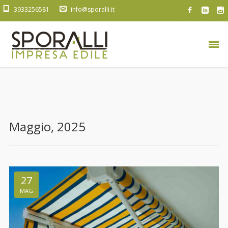
3933256581
info@sporalli.it
Maggio, 2025
27
MAG