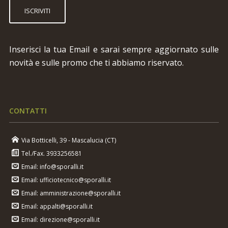
CONTATTI
Via Botticelli, 39 - Mascalucia (CT)
Tel./Fax. 3933256581
Email: info@sporalli.it
Email: ufficiotecnico@sporalli.it
Email: amministrazione@sporalli.it
Email: appalti@sporalli.it
Email: direzione@sporalli.it
Pec: sporallisrl@arubapec.it
Ufficio: lun/ven 9.00/13.00 - 15.00/19.00
Cantiere: lun/ven 7.00/12.00 - 13.00/17.00