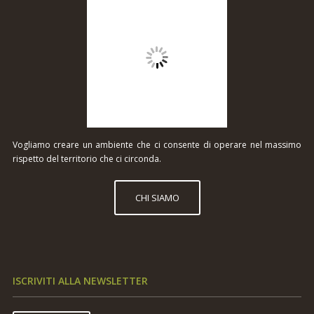
Vogliamo creare un ambiente che ci consente di operare nel massimo
rispetto del territorio che ci circonda.
CHI SIAMO
ISCRIVITI ALLA NEWSLETTER
ISCRIVITI
Inserisci la tua Email e sarai sempre aggiornato sulle
novità e sulle promo che ti abbiamo riservato.