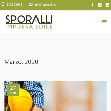
3933256581
info@sporalli.it
Marzo, 2020
27
MAR