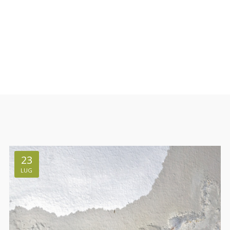
23
LUG