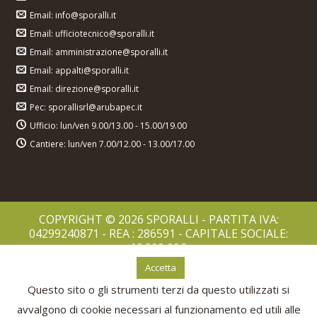
Email: info@sporalli.it
Email: ufficiotecnico@sporalli.it
Email: amministrazione@sporalli.it
Email: appalti@sporalli.it
Email: direzione@sporalli.it
Pec: sporallisrl@arubapec.it
Ufficio: lun/ven 9.00/13.00 - 15.00/19.00
Cantiere: lun/ven 7.00/12.00 - 13.00/17.00
COPYRIGHT © 2026 SPORALLI - PARTITA IVA:
04299240871 - REA : 286591 - CAPITALE SOCIALE:
10.000,00€
PRIVACY POLICY
Accetta
COOKIES POLICY
Questo sito o gli strumenti terzi da questo utilizzati si
avvalgono di cookie necessari al funzionamento ed utili alle